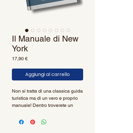
Il Manuale di New
York
Prezzo
17,90 €
Aggiungi al carrello
Non si tratta di una classica guida
turistica ma di un vero e proprio
manuale! Dentro troverete un
sacco di consigli, dal come
funziona la metro, a quale
alloggio scegliere (Ci sono anche