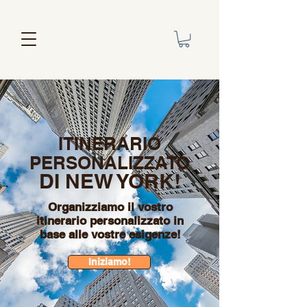
ITINERARIO
PERSONALIZZATO
DI NEW YORK!
Organizziamo il vostro
itinerario personalizzato in
base alle vostre esigenze!
Iniziamo!