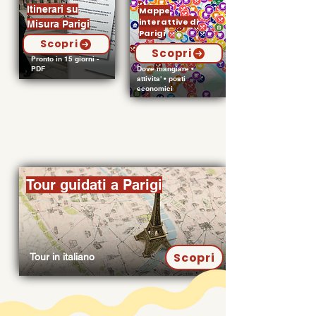
Itinerari su
Mappe
interattive di
Misura Parigi
Parigi
Scopri
Scopri
Pronto in 15 giorni -
PDF
Dove mangiare •
attivita' • posti
economici
Tour guidati a Parigi
Scopri
Tour in italiano