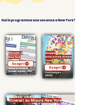
Hai in programma una vacanza a New York?
Manuale di
Mappe
interattive di New
New York
York
Scopri
Scopri
Guida completa in
formato digitale - PDF
Dove mangiare •
attivita'
Itinerari su Misura New York